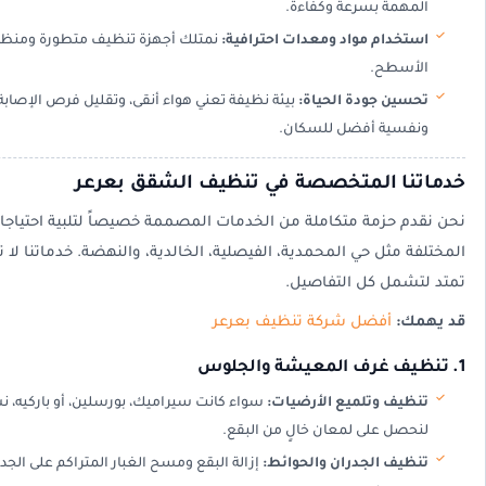
المهمة بسرعة وكفاءة.
استخدام مواد ومعدات احترافية:
نمتلك أجهزة تنظيف متطورة ومنظفات
الأسطح.
تحسين جودة الحياة:
بيئة نظيفة تعني هواء أنقى، وتقليل فرص الإصاب
ونفسية أفضل للسكان.
خدماتنا المتخصصة في تنظيف الشقق بعرعر
نحن نقدم حزمة متكاملة من الخدمات المصممة خصيصاً لتلبية احتياج
المختلفة مثل حي المحمدية، الفيصلية، الخالدية، والنهضة. خدماتنا ل
تمتد لتشمل كل التفاصيل.
قد يهمك:
أفضل شركة تنظيف بعرعر
1. تنظيف غرف المعيشة والجلوس
تنظيف وتلميع الأرضيات:
سواء كانت سيراميك، بورسلين، أو باركيه،
لنحصل على لمعان خالٍ من البقع.
تنظيف الجدران والحوائط:
إزالة البقع ومسح الغبار المتراكم على الج