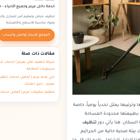
خدمة داخل عرعر وجميع الأحياء –
تنظيف شامل وتعقيم آمن للمنازل وال
ومواد مناسبة للأسطح والأقمشة.
الموقع للايجار تواصل واتساب
مقالات ذات صلة
شركة تنظيف فلل بعرعر | خدمات تنظ
مستويات النظافة
جلي بلاط عرعر | أفضل خدمات تنظي
بعرعر – دليل اعلانك
تنظيف مكيفات عرعر | أفضل خدمات 
رتيبها يمثل تحدياً يومياً، خاصة
ق بطبيعتها محدودة المساحة
 السكان. هنا يأتي دور
تنظيف
بيئة صحية خالية من الجراثيم