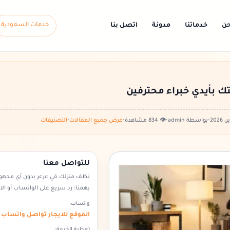
حن
خدماتنا
مدونة
اتصل بنا
خدمات السعودية
بأيدي خبراء محترفين
•
بواسطة admin
•
👁️ 834 مشاهدة
•
عرض جميع المقالات
•
التصنيفات
للتواصل معنا
نظف منزلك في عرعر بدون أي مجهو
يهمنا: رد سريع على الواتساب أو ال
واتساب:
الموقع للايجار تواصل واتساب
تغطية الخدمة: