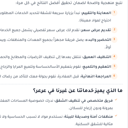
نتبع منهجية واضحة لضمان تحقيق أفضل النتائج في كل مرة:
المعاينة والتقييم:
نبدأ بزيارة سريعة للشقة لتحديد الخدمات المطلوب
احتياج لمواد معينة).
تقديم عرض سعر:
نقدم لك عرض سعر تفصيلي يشمل جميع الخدمات ا
التحضير والبدء:
يصل فريقنا مجهزاً بجميع المعدات والمنظفات، ويبدأ ب
أولاً.
التنظيف العميق:
ننتقل بعدها إلى تنظيف الأرضيات والمطابخ والحم
التعقيم والتلميع:
نقوم بتعقيم الأسالحساسة وتلميع المرايا والزجاج.
المراجعة النهائية:
قبل المغادرة، نقوم بجولة معك للتأكد من رضاك الت
ما الذي يميز خدماتنا عن غيرنا في عرعر؟
فريق متخصص في تنظيف الشقق:
ندرك خصوصية المساحات المغلقة،
بمرونة ودون إزعاج للسكان.
منظفات آمنة وصديقة للبيئة:
نستخدم مواد لا تسبب الحساسية ولا تترك
مثالية للشقق السكنية.