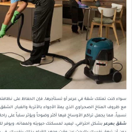
سواء كنت تمتلك شقة في عرعر أو تستأجرها، فإن الحفاظ على نظافتها وت
مع ظروف المناخ الصحراوي الذي يملأ الأجواء بالأتربة والغبار. الشق
نسبياً، مما يجعل تراكم الأوساخ فيها أكثر وضوحاً ويؤثر سلباً على راحة
شقق بعرعر
بشكل احترافي، ليعيد لمسكنك حيويته ولمعانه، ويوفر لك 